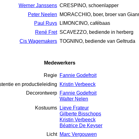
Werner Janssens
CRESPINO, schoenlapper
Peter Neelen
MORACCHIO, boer, broer van Gia
Paul Ruys
LIMONCINO, cafébaas
René Fret
SCAVEZZO, bediende in herberg
Cis Wagemakers
TOGNINO, bediende van Geltruda
Medewerkers
Regie
Fannie Godefroit
tentie en productieleiding
Kristin Verbeeck
Decorontwerp
Fannie Godefroit
Walter Nelen
Kostuums
Lieve Frateur
Gilberte Bisschops
Kristin Verbeeck
Béatrice De Keyser
Licht
Marc Vergouwen