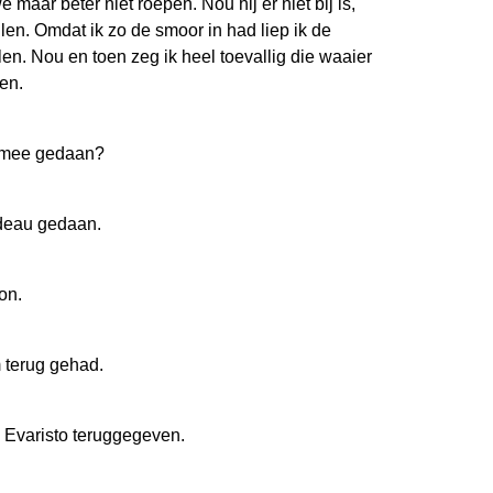
maar beter niet roepen. Nou hij er niet bij is,
len. Omdat ik zo de smoor in had liep ik de
len. Nou en toen zeg ik heel toevallig die waaier
en.
a mee gedaan?
deau gedaan.
on.
 terug gehad.
 Evaristo teruggegeven.