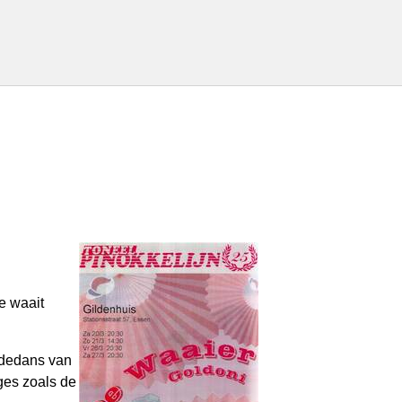
e waait
ondedans van
ages zoals de