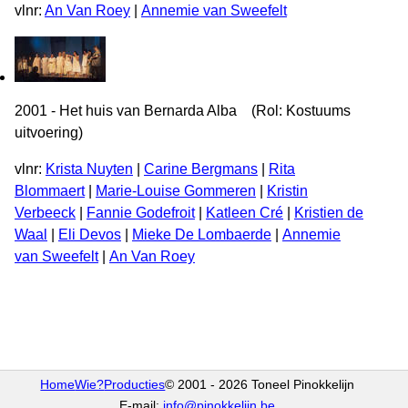
vlnr:
An Van Roey
|
Annemie van Sweefelt
2001 - Het huis van Bernarda Alba (Rol: Kostuums
uitvoering)
vlnr:
Krista Nuyten
|
Carine Bergmans
|
Rita
Blommaert
|
Marie-Louise Gommeren
|
Kristin
Verbeeck
|
Fannie Godefroit
|
Katleen Cré
|
Kristien de
Waal
|
Eli Devos
|
Mieke De Lombaerde
|
Annemie
van Sweefelt
|
An Van Roey
Home
Wie?
Producties
© 2001 - 2026 Toneel Pinokkelijn
E-mail:
info@pinokkelijn.be