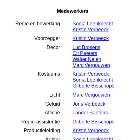
Medewerkers
Regie en bewerking
Sonja Leenknecht
Kristin Verbeeck
Voorzegger
Kristin Verbeeck
Decor
Luc Brosens
Cit Peeters
Walter Nelen
Marc Vergouwen
Kostuums
Kristin Verbeeck
Sonja Leenknecht
Gilberte Bisschops
Licht
Marc Vergouwen
Geluid
Joris Verbeeck
Affiche
Lander Baetens
Regie-assistentie
Gilberte Bisschops
Productieleiding
Kristin Verbeeck
Auteur
Sonja Leenknecht