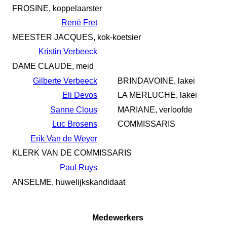
FROSINE, koppelaarster
René Fret
MEESTER JACQUES, kok-koetsier
Kristin Verbeeck
DAME CLAUDE, meid
Gilberte Verbeeck
BRINDAVOINE, lakei
Eli Devos
LA MERLUCHE, lakei
Sanne Clous
MARIANE, verloofde
Luc Brosens
COMMISSARIS
Erik Van de Weyer
KLERK VAN DE COMMISSARIS
Paul Ruys
ANSELME, huwelijkskandidaat
Medewerkers