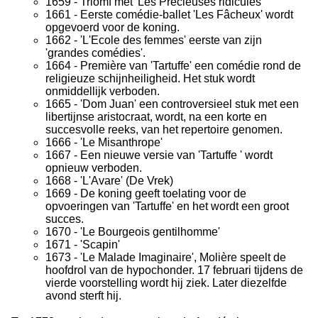
1659 - Triomf met 'Les Précieuses ridicules'
1661 - Eerste comédie-ballet 'Les Fâcheux' wordt
opgevoerd voor de koning.
1662 - 'L'Ecole des femmes' eerste van zijn
'grandes comédies'.
1664 - Première van 'Tartuffe' een comédie rond de
religieuze schijnheiligheid. Het stuk wordt
onmiddellijk verboden.
1665 - 'Dom Juan' een controversieel stuk met een
libertijnse aristocraat, wordt, na een korte en
succesvolle reeks, van het repertoire genomen.
1666 - 'Le Misanthrope'
1667 - Een nieuwe versie van 'Tartuffe ' wordt
opnieuw verboden.
1668 - 'L'Avare' (De Vrek)
1669 - De koning geeft toelating voor de
opvoeringen van 'Tartuffe' en het wordt een groot
succes.
1670 - 'Le Bourgeois gentilhomme'
1671 - 'Scapin'
1673 - 'Le Malade Imaginaire', Molière speelt de
hoofdrol van de hypochonder. 17 februari tijdens de
vierde voorstelling wordt hij ziek. Later diezelfde
avond sterft hij.