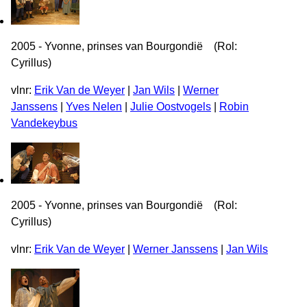
2005 - Yvonne, prinses van Bourgondië (Rol:
Cyrillus)
vlnr:
Erik Van de Weyer
|
Jan Wils
|
Werner
Janssens
|
Yves Nelen
|
Julie Oostvogels
|
Robin
Vandekeybus
2005 - Yvonne, prinses van Bourgondië (Rol:
Cyrillus)
vlnr:
Erik Van de Weyer
|
Werner Janssens
|
Jan Wils