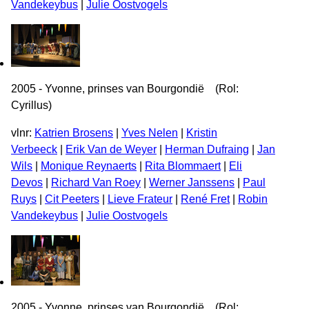
Vandekeybus
|
Julie Oostvogels
2005 - Yvonne, prinses van Bourgondië (Rol:
Cyrillus)
vlnr:
Katrien Brosens
|
Yves Nelen
|
Kristin
Verbeeck
|
Erik Van de Weyer
|
Herman Dufraing
|
Jan
Wils
|
Monique Reynaerts
|
Rita Blommaert
|
Eli
Devos
|
Richard Van Roey
|
Werner Janssens
|
Paul
Ruys
|
Cit Peeters
|
Lieve Frateur
|
René Fret
|
Robin
Vandekeybus
|
Julie Oostvogels
2005 - Yvonne, prinses van Bourgondië (Rol: