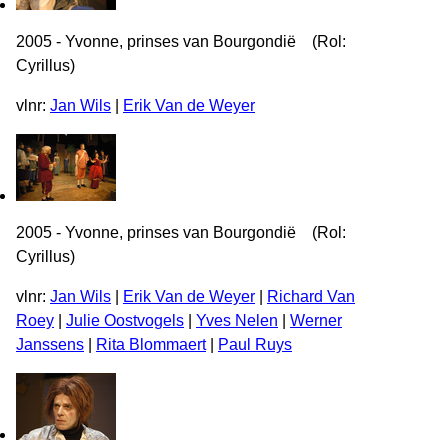
2005 - Yvonne, prinses van Bourgondië (Rol:
Cyrillus)
vlnr:
Jan Wils
|
Erik Van de Weyer
2005 - Yvonne, prinses van Bourgondië (Rol:
Cyrillus)
vlnr:
Jan Wils
|
Erik Van de Weyer
|
Richard Van
Roey
|
Julie Oostvogels
|
Yves Nelen
|
Werner
Janssens
|
Rita Blommaert
|
Paul Ruys