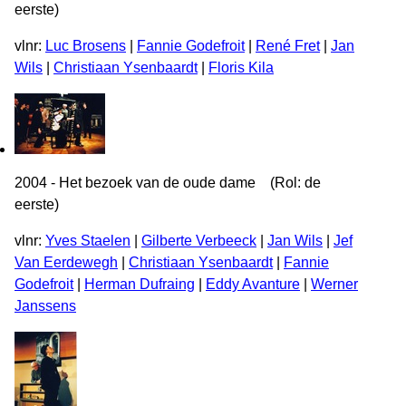
eerste)
vlnr:
Luc Brosens
|
Fannie Godefroit
|
René Fret
|
Jan
Wils
|
Christiaan Ysenbaardt
|
Floris Kila
2004 - Het bezoek van de oude dame (Rol: de
eerste)
vlnr:
Yves Staelen
|
Gilberte Verbeeck
|
Jan Wils
|
Jef
Van Eerdewegh
|
Christiaan Ysenbaardt
|
Fannie
Godefroit
|
Herman Dufraing
|
Eddy Avanture
|
Werner
Janssens