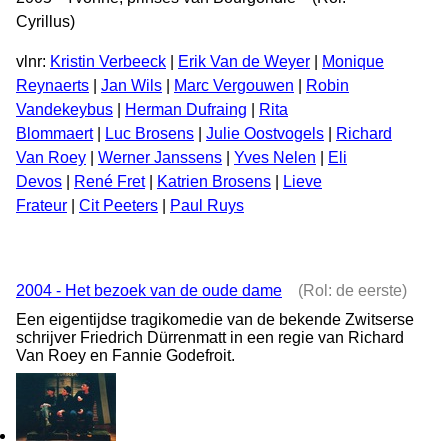
Cyrillus)
vlnr:
Kristin Verbeeck
|
Erik Van de Weyer
|
Monique
Reynaerts
|
Jan Wils
|
Marc Vergouwen
|
Robin
Vandekeybus
|
Herman Dufraing
|
Rita
Blommaert
|
Luc Brosens
|
Julie Oostvogels
|
Richard
Van Roey
|
Werner Janssens
|
Yves Nelen
|
Eli
Devos
|
René Fret
|
Katrien Brosens
|
Lieve
Frateur
|
Cit Peeters
|
Paul Ruys
2004 - Het bezoek van de oude dame
(Rol: de eerste)
Een eigentijdse tragikomedie van de bekende Zwitserse
schrijver Friedrich Dürrenmatt in een regie van Richard
Van Roey en Fannie Godefroit.