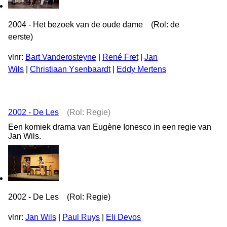
2004 - Het bezoek van de oude dame (Rol: de
eerste)
vlnr:
Bart Vanderosteyne
|
René Fret
|
Jan
Wils
|
Christiaan Ysenbaardt
|
Eddy Mertens
2002 - De Les
(Rol: Regie)
Een komiek drama van Eugène Ionesco in een regie van
Jan Wils.
2002 - De Les (Rol: Regie)
vlnr:
Jan Wils
|
Paul Ruys
|
Eli Devos