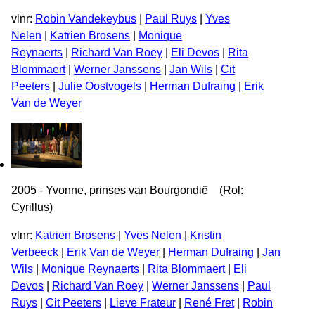
vlnr:
Robin Vandekeybus
|
Paul Ruys
|
Yves
Nelen
|
Katrien Brosens
|
Monique
Reynaerts
|
Richard Van Roey
|
Eli Devos
|
Rita
Blommaert
|
Werner Janssens
|
Jan Wils
|
Cit
Peeters
|
Julie Oostvogels
|
Herman Dufraing
|
Erik
Van de Weyer
2005 - Yvonne, prinses van Bourgondië (Rol:
Cyrillus)
vlnr:
Katrien Brosens
|
Yves Nelen
|
Kristin
Verbeeck
|
Erik Van de Weyer
|
Herman Dufraing
|
Jan
Wils
|
Monique Reynaerts
|
Rita Blommaert
|
Eli
Devos
|
Richard Van Roey
|
Werner Janssens
|
Paul
Ruys
|
Cit Peeters
|
Lieve Frateur
|
René Fret
|
Robin