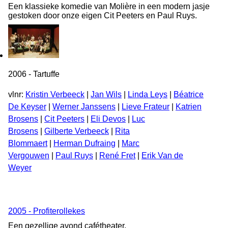
Een klassieke komedie van Molière in een modern jasje
gestoken door onze eigen Cit Peeters en Paul Ruys.
2006 - Tartuffe
vlnr:
Kristin Verbeeck
|
Jan Wils
|
Linda Leys
|
Béatrice
De Keyser
|
Werner Janssens
|
Lieve Frateur
|
Katrien
Brosens
|
Cit Peeters
|
Eli Devos
|
Luc
Brosens
|
Gilberte Verbeeck
|
Rita
Blommaert
|
Herman Dufraing
|
Marc
Vergouwen
|
Paul Ruys
|
René Fret
|
Erik Van de
Weyer
2005 - Profiterollekes
Een gezellige avond cafétheater.