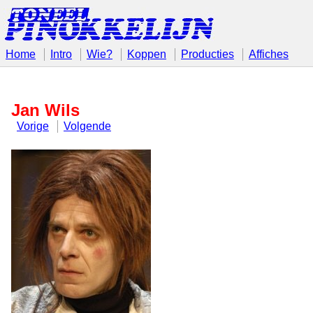
Home
Intro
Wie?
Koppen
Producties
Affiches
Jan Wils
Vorige
Volgende