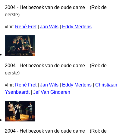
2004 - Het bezoek van de oude dame (Rol: de
eerste)
vlnr:
René Fret
|
Jan Wils
|
Eddy Mertens
2004 - Het bezoek van de oude dame (Rol: de
eerste)
vlnr:
René Fret
|
Jan Wils
|
Eddy Mertens
|
Christiaan
Ysenbaardt
|
Jef Van Ginderen
2004 - Het bezoek van de oude dame (Rol: de