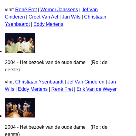
vlnr:
René Fret
|
Werner Janssens
|
Jef Van
Ginderen
|
Greet Van Ael
|
Jan Wils
|
Christiaan
Ysenbaardt
|
Eddy Mertens
2004 - Het bezoek van de oude dame (Rol: de
eerste)
vlnr:
Christiaan Ysenbaardt
|
Jef Van Ginderen
|
Jan
Wils
|
Eddy Mertens
|
René Fret
|
Erik Van de Weyer
2004 - Het bezoek van de oude dame (Rol: de
eerste)