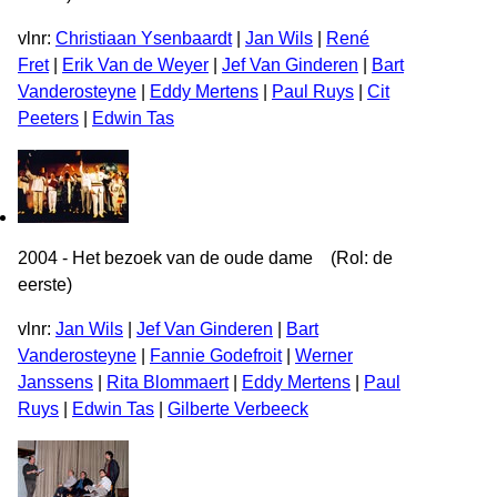
vlnr:
Christiaan Ysenbaardt
|
Jan Wils
|
René
Fret
|
Erik Van de Weyer
|
Jef Van Ginderen
|
Bart
Vanderosteyne
|
Eddy Mertens
|
Paul Ruys
|
Cit
Peeters
|
Edwin Tas
2004 - Het bezoek van de oude dame (Rol: de
eerste)
vlnr:
Jan Wils
|
Jef Van Ginderen
|
Bart
Vanderosteyne
|
Fannie Godefroit
|
Werner
Janssens
|
Rita Blommaert
|
Eddy Mertens
|
Paul
Ruys
|
Edwin Tas
|
Gilberte Verbeeck