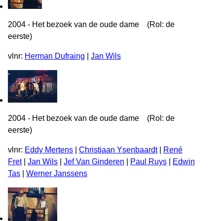
2004 - Het bezoek van de oude dame (Rol: de
eerste)
vlnr:
Herman Dufraing
|
Jan Wils
2004 - Het bezoek van de oude dame (Rol: de
eerste)
vlnr:
Eddy Mertens
|
Christiaan Ysenbaardt
|
René
Fret
|
Jan Wils
|
Jef Van Ginderen
|
Paul Ruys
|
Edwin
Tas
|
Werner Janssens