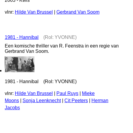
2003 - Kwis
vlnr:
Hilde Van Brussel
|
Gerbrand Van Soom
1981 - Hannibal
(Rol: YVONNE)
Een komische thriller van R. Feenstra in een regie van
Gerbrand Van Soom.
1981 - Hannibal (Rol: YVONNE)
vlnr:
Hilde Van Brussel
|
Paul Ruys
|
Mieke
Moons
|
Sonja Leenknecht
|
Cit Peeters
|
Herman
Jacobs