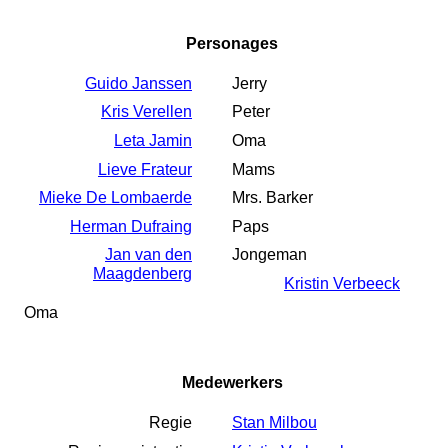
Personages
Guido Janssen
Jerry
Kris Verellen
Peter
Leta Jamin
Oma
Lieve Frateur
Mams
Mieke De Lombaerde
Mrs. Barker
Herman Dufraing
Paps
Jan van den
Jongeman
Maagdenberg
Kristin Verbeeck
Oma
Medewerkers
Regie
Stan Milbou