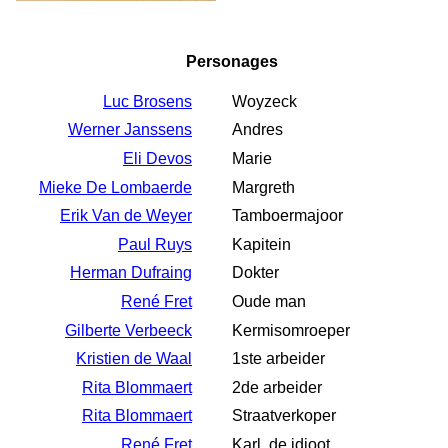
Personages
Luc Brosens
Woyzeck
Werner Janssens
Andres
Eli Devos
Marie
Mieke De Lombaerde
Margreth
Erik Van de Weyer
Tamboermajoor
Paul Ruys
Kapitein
Herman Dufraing
Dokter
René Fret
Oude man
Gilberte Verbeeck
Kermisomroeper
Kristien de Waal
1ste arbeider
Rita Blommaert
2de arbeider
Rita Blommaert
Straatverkoper
René Fret
Karl, de idioot