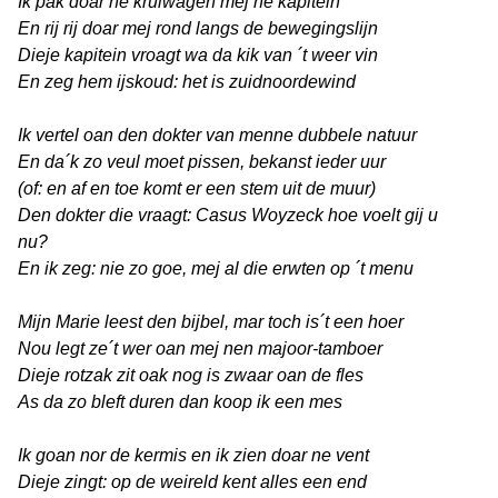
Ik pak doar ne kruiwagen mej ne kapitein
En rij rij doar mej rond langs de bewegingslijn
Dieje kapitein vroagt wa da kik van ´t weer vin
En zeg hem ijskoud: het is zuidnoordewind
Ik vertel oan den dokter van menne dubbele natuur
En da´k zo veul moet pissen, bekanst ieder uur
(of: en af en toe komt er een stem uit de muur)
Den dokter die vraagt: Casus Woyzeck hoe voelt gij u
nu?
En ik zeg: nie zo goe, mej al die erwten op ´t menu
Mijn Marie leest den bijbel, mar toch is´t een hoer
Nou legt ze´t wer oan mej nen majoor-tamboer
Dieje rotzak zit oak nog is zwaar oan de fles
As da zo bleft duren dan koop ik een mes
Ik goan nor de kermis en ik zien doar ne vent
Dieje zingt: op de weireld kent alles een end