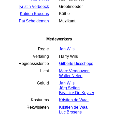
Kristin Verbeeck
Grootmoeder
Katrien Brosens
Käthe
Pat Scheldeman
Muzikant
Medewerkers
Regie
Jan Wils
Vertaling
Harry Wils
Regieassistentie
Gilberte Bisschops
Licht
Marc Vergouwen
Walter Nelen
Geluid
Jan Wils
Jörg Seifert
Béatrice De Keyser
Kostuums
Kristien de Waal
Rekwisieten
Kristien de Waal
Luc Brosens