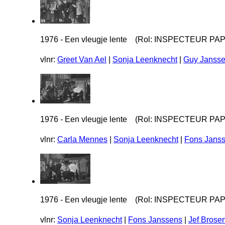
1976 - Een vleugje lente (Rol: INSPECTEUR PA
vlnr:
Greet Van Ael
|
Sonja Leenknecht
|
Guy Janss
1976 - Een vleugje lente (Rol: INSPECTEUR PA
vlnr:
Carla Mennes
|
Sonja Leenknecht
|
Fons Jans
1976 - Een vleugje lente (Rol: INSPECTEUR PA
vlnr:
Sonja Leenknecht
|
Fons Janssens
|
Jef Brose