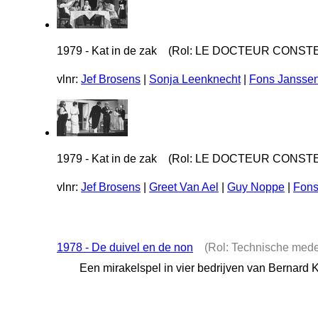
1979 - Kat in de zak (Rol: LE DOCTEUR CONS
vlnr:
Jef Brosens
|
Sonja Leenknecht
|
Fons Jansse
1979 - Kat in de zak (Rol: LE DOCTEUR CONS
vlnr:
Jef Brosens
|
Greet Van Ael
|
Guy Noppe
|
Fons
1978 - De duivel en de non
(Rol: Technische med
Een mirakelspel in vier bedrijven van Bernard