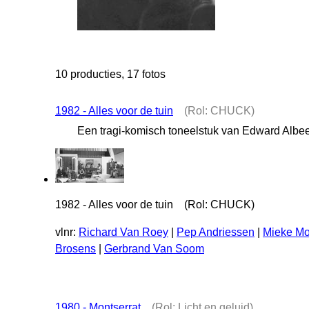
10 producties, 17 fotos
1982 - Alles voor de tuin
(Rol: CHUCK)
Een tragi-komisch toneelstuk van Edward Albe
1982 - Alles voor de tuin (Rol: CHUCK)
vlnr:
Richard Van Roey
|
Pep Andriessen
|
Mieke M
Brosens
|
Gerbrand Van Soom
1980 - Montserrat
(Rol: Licht en geluid)