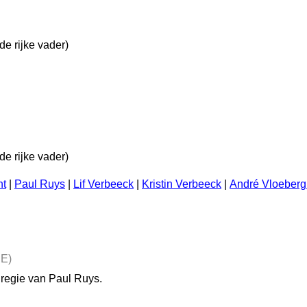
e rijke vader)
e rijke vader)
ht
|
Paul Ruys
|
Lif Verbeeck
|
Kristin Verbeeck
|
André Vloeberg
E)
n regie van Paul Ruys.