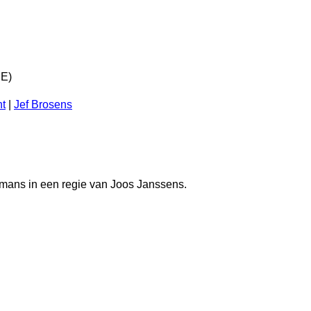
PE)
t
|
Jef Brosens
omans in een regie van Joos Janssens.