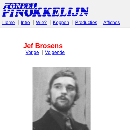
Home
Intro
Wie?
Koppen
Producties
Affiches
Jef Brosens
Vorige
Volgende