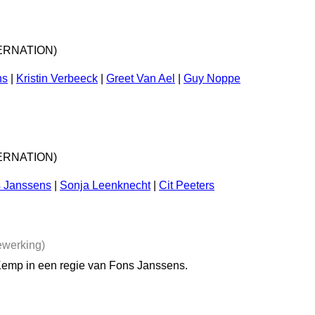
TERNATION)
ns
|
Kristin Verbeeck
|
Greet Van Ael
|
Guy Noppe
TERNATION)
 Janssens
|
Sonja Leenknecht
|
Cit Peeters
ewerking)
 Kemp in een regie van Fons Janssens.