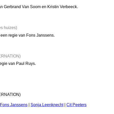
an Gerbrand Van Soom en Kristin Verbeeck.
s huizes)
n een regie van Fons Janssens.
ERNATION)
egie van Paul Ruys.
TERNATION)
Fons Janssens
|
Sonja Leenknecht
|
Cit Peeters