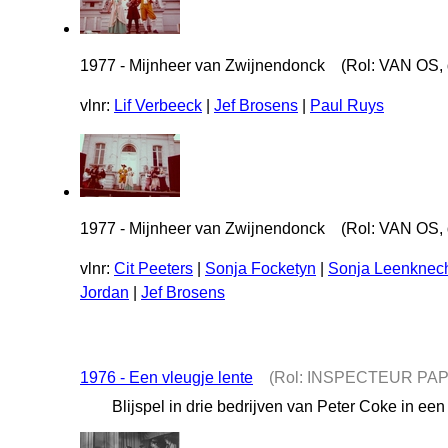
1977 - Mijnheer van Zwijnendonck (Rol: VAN OS, d
vlnr:
Lif Verbeeck
|
Jef Brosens
|
Paul Ruys
1977 - Mijnheer van Zwijnendonck (Rol: VAN OS, d
vlnr:
Cit Peeters
|
Sonja Focketyn
|
Sonja Leenknec
Jordan
|
Jef Brosens
1976 - Een vleugje lente
(Rol: INSPECTEUR PAP
Blijspel in drie bedrijven van Peter Coke in ee