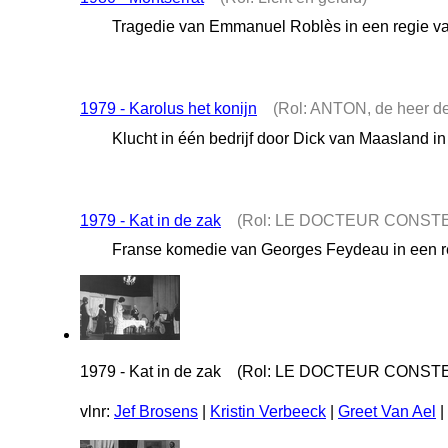
Tragedie van Emmanuel Roblès in een regie v
1979 - Karolus het konijn
(Rol: ANTON, de heer de
Klucht in één bedrijf door Dick van Maasland i
1979 - Kat in de zak
(Rol: LE DOCTEUR CONST
Franse komedie van Georges Feydeau in een r
1979 - Kat in de zak (Rol: LE DOCTEUR CONS
vlnr:
Jef Brosens
|
Kristin Verbeeck
|
Greet Van Ael
|