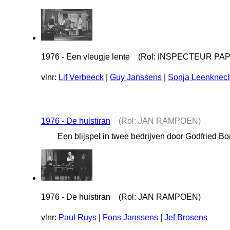
1976 - Een vleugje lente (Rol: INSPECTEUR PA
vlnr:
Lif Verbeeck
|
Guy Janssens
|
Sonja Leenknech
1976 - De huistiran
(Rol: JAN RAMPOEN)
Een blijspel in twee bedrijven door Godfried B
1976 - De huistiran (Rol: JAN RAMPOEN)
vlnr:
Paul Ruys
|
Fons Janssens
|
Jef Brosens