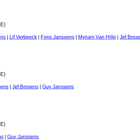
PE)
ens
|
Lif Verbeeck
|
Fons Janssens
|
Myriam Van Hille
|
Jef Bros
PE)
sens
|
Jef Brosens
|
Guy Janssens
PE)
ns
|
Guy Janssens